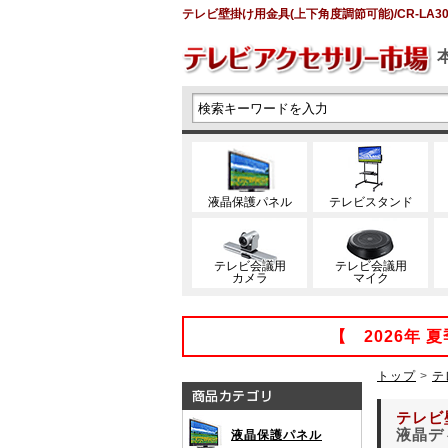
テレビ壁掛け用金具(上下角度調節可能)/CR-LA3
液晶保護パネル
テレビスタンド
テレビ会議用
テレビ会議用
カメラ
マイク
【 2026年
トップ
>
テ
テレビ
液晶デ
液晶保護パネル