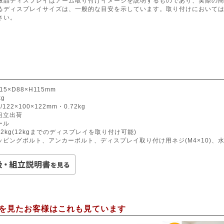
液晶ディスプレイはアーム取り付けイメージを説明するものであり、実際の
るディスプレイサイズは、一般的な目安を示しています。取り付けにおいて
さい。
15×D88×H115mm
kg
122×100×122mm・0.72kg
組立出荷
ール
12kg(12kgまでのディスプレイを取り付け可能)
タッピングボルト、アンカーボルト、ディスプレイ取り付け用ネジ(M4×10)、
を見たお客様はこれも見ています