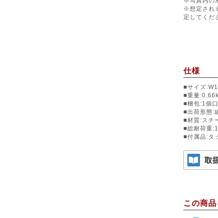
※写真内の
※想定され
定してくだ
仕様
■サイズ:W1
■重量:0.66
■梱包:1個口/
■出荷形態:
■材質:スチ
■総耐荷重:
■付属品:
この商品