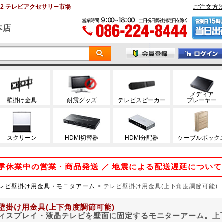
02 テレビアクセサリー市場
ご注文方
本店
メディア
壁掛け金具
耐震グッズ
テレビスピーカー
プレーヤー
スクリーン
HDMI切替器
HDMI分配器
ケーブルボック
 夏季休業中の営業・商品発送 ／ 地震による配送遅延につい
レビ壁掛け用金具・モニタアーム
>
テレビ壁掛け用金具(上下角度調節可能)
壁掛け用金具(上下角度調節可能)
ィスプレイ・液晶テレビを壁面に固定するモニターアーム。上