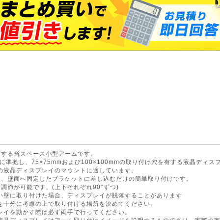
定する省スペース小型アームです。
格に準拠し、75×75mmおよび100×100mmの取り付け穴を有する液晶ディ
までの液晶ディスプレイのマウントに適しています。
め、壁面へ固定したブラケットに差し込むだけの簡単取り付けです。
調節が可能です。(上下それぞれ90°ずつ)
い壁に取り付けた場合、ディスプレイが脱落することがあります
を十分に考慮の上で取り付ける場所を決めてください。
レイを動かす際は必ず両手で行ってください。