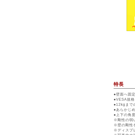
特長
●壁面へ固
●VESA規
●12kg
●あらかじ
●上下の角度
※剛性の弱
※壁の剛性
※ディスプ