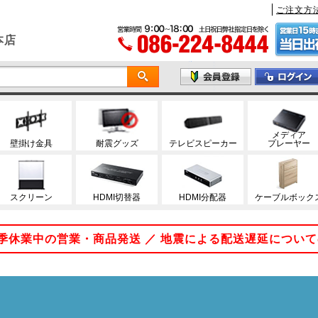
ご注文方
本店
メディア
壁掛け金具
耐震グッズ
テレビスピーカー
プレーヤー
スクリーン
HDMI切替器
HDMI分配器
ケーブルボック
 夏季休業中の営業・商品発送 ／ 地震による配送遅延につい