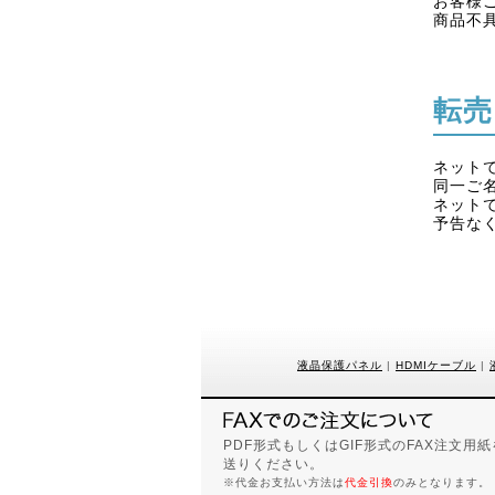
お客様
商品不
転売
ネット
同一ご
ネット
予告な
液晶保護パネル
|
HDMIケーブル
|
PDF形式もしくはGIF形式のFAX注文
送りください。
※代金お支払い方法は
代金引換
のみとなります。