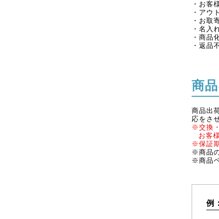
・お客
・アウ
・お取
・名入
・商品
・返品
商品
商品出
応をさ
※交換
お客
※保証
※商品
※商品
例