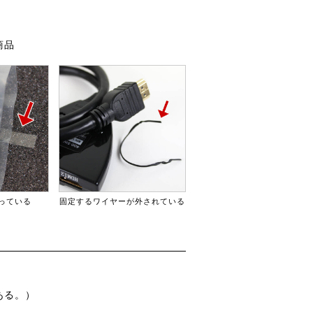
商品
っている
固定するワイヤーが外されている
ある。）