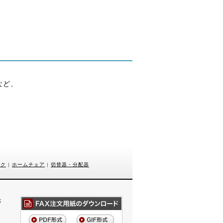
。
。
など、
。
スク
|
ホームチェア
|
切替器・分配器
お