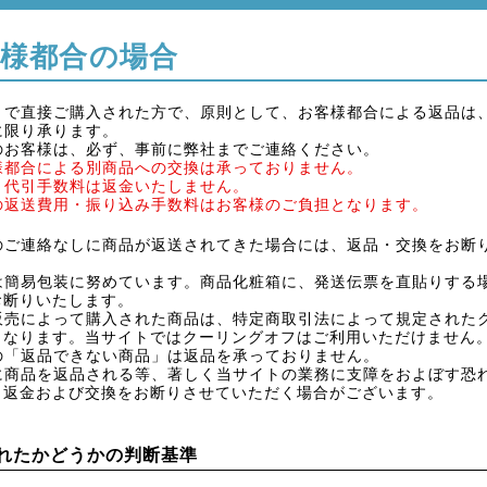
様都合の場合
トで直接ご購入された方で、原則として、お客様都合による返品は
に限り承ります。
のお客様は、必ず、事前に弊社までご連絡ください。
様都合による別商品への交換は承っておりません。
・代引手数料は返金いたしません。
の返送費用・振り込み手数料はお客様のご負担となります。
のご連絡なしに商品が返送されてきた場合には、返品・交換をお断
は簡易包装に努めています。商品化粧箱に、発送伝票を直貼りする
お断りいたします。
販売によって購入された商品は、特定商取引法によって規定された
となります。当サイトではクーリングオフはご利用いただけません
の「返品できない商品」は返品を承っておりません。
に商品を返品される等、著しく当サイトの業務に支障をおよぼす恐
・返金および交換をお断りさせていただく場合がございます。
れたかどうかの判断基準