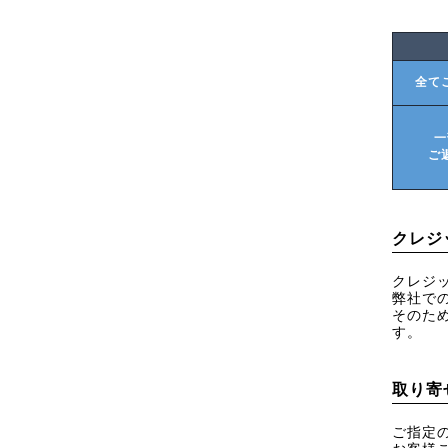
全て
一
ご
クレジ
クレジ
弊社で
そのた
す。
取り寄
ご指定