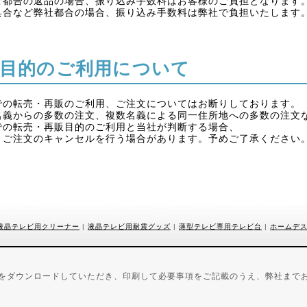
ご都合の返品の場合、振り込み手数料はお客様のご負担となります
具合など弊社都合の場合、振り込み手数料は弊社で負担いたします
目的のご利用について
での転売・再販のご利用、ご注文についてはお断りしております。
名義からの多数の注文、複数名義による同一住所地への多数の注文
での転売・再販目的のご利用と当社が判断する場合、
くご注文のキャンセルを行う場合があります。予めご了承ください
液晶テレビ用クリーナー
|
液晶テレビ用耐震グッズ
|
薄型テレビ専用テレビ台
|
ホームデ
用紙をダウンロードしていただき、印刷して必要事項をご記載のうえ、弊社まで