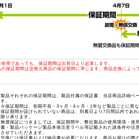
未使用であっても、保証期間は出荷日より起算します。
品の保証期間は交換元商品の保証期間に準じます。商品交換によっ
製品それぞれの保証期間は、製品付属の保証書、当店商品詳細ペ
す。
※保証期間は、初期不良・3ヶ月・6ヶ月・1年など製品ごとに異
保証期間が設けられていない商品は、到着日より7日間以内であれ
限り承ります。
無償保証につきましては、保証期間中、弊社製品の使用環境・使
書・製品パッケージ製品本体注意ラベル等記載された諸条件や注
させていただきます。
交換には保証書および納品書が必要になります。商品お届けの際