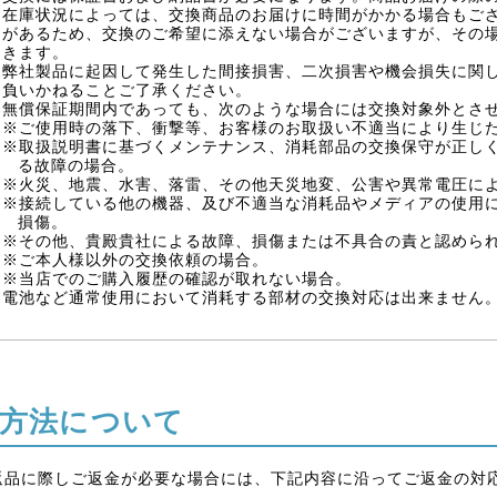
在庫状況によっては、交換商品のお届けに時間がかかる場合もご
があるため、交換のご希望に添えない場合がございますが、その
きます。
弊社製品に起因して発生した間接損害、二次損害や機会損失に関
負いかねることご了承ください。
無償保証期間内であっても、次のような場合には交換対象外とさ
※ご使用時の落下、衝撃等、お客様のお取扱い不適当により生じ
※取扱説明書に基づくメンテナンス、消耗部品の交換保守が正し
る故障の場合。
※火災、地震、水害、落雷、その他天災地変、公害や異常電圧に
※接続している他の機器、及び不適当な消耗品やメディアの使用
損傷。
※その他、貴殿貴社による故障、損傷または不具合の責と認めら
※ご本人様以外の交換依頼の場合。
※当店でのご購入履歴の確認が取れない場合。
電池など通常使用において消耗する部材の交換対応は出来ません
方法について
返品に際しご返金が必要な場合には、下記内容に沿ってご返金の対