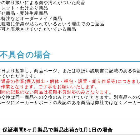
様の取り扱いによる傷や汚れがついた商品
トレット・わけあり商品
寄せ商品・受注生産商品
れ特注などオーダーメイド商品
化粧箱に伝票が貼られているという理由でのご返品
不可と表示させていただいている商品
不具合の場合
荷日より起算し、商品ページ、または取扱い説明書に記載のある保
せていただきます。
・返品の作業(搬入搬出・解体・梱包・設置・組立作業等)につきま
様作業となります。ご了承をお願いいたします。
期間の記載のない商品は初期不良対応のみとなります。
の交換は同一商品への交換のみとさせていただきます。別商品への
ページにメーカーサポートの表記のある商品は弊社ではなくメーカ
：保証期間6ヶ月製品で製品出荷が1月1日の場合