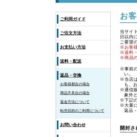
お客
ご利用ガイド
当サイ
ご注文方法
日以内
ご要望
お支払い方法
※お客
※送料
※商品
送料・配送
※事前
い。
返品・交換
※当店
お客様都合の場合
も、
※通信
商品不具合の場合
象外
※下記
返金方法について
※大量
返品
転売目的のご利用について
お問い合わせ
開封さ