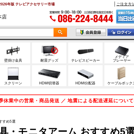
026年版 テレビアクセサリー市場
ご注文方
本店
メディア
壁掛け金具
耐震グッズ
テレビスピーカー
プレーヤー
スクリーン
HDMI切替器
HDMI分配器
ケーブルボック
 夏季休業中の営業・商品発送 ／ 地震による配送遅延につい
すすめ5選
・モニタアーム おすすめ5選 