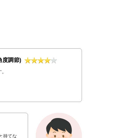
角度調節)
す。
と持てな