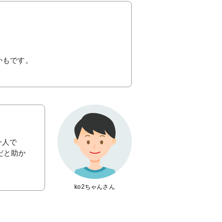
かもです。
一人で
だと助か
ko2ちゃんさん