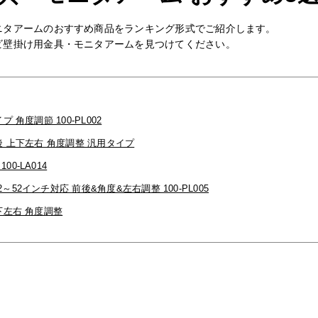
ニタアームのおすすめ商品をランキング形式でご紹介します。
ビ壁掛け用金具・モニタアームを見つけてください。
 角度調節 100-PL002
前後 上下左右 角度調整 汎用タイプ
0-LA014
52インチ対応 前後&角度&左右調整 100-PL005
下左右 角度調整