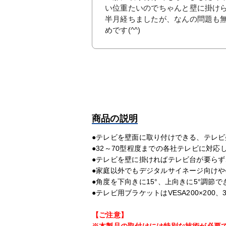
い位重たいのでちゃんと壁に掛け
半月経ちましたが、なんの問題も無
めです(^^)
商品の説明
●テレビを壁面に取り付けできる、テレ
●32～70型程度までの各社テレビに対応
●テレビを壁に掛ければテレビ台が要ら
●家庭以外でもデジタルサイネージ向け
●角度を下向きに15°、上向きに5°調
●テレビ用ブラケットはVESA200×200
【ご注意】