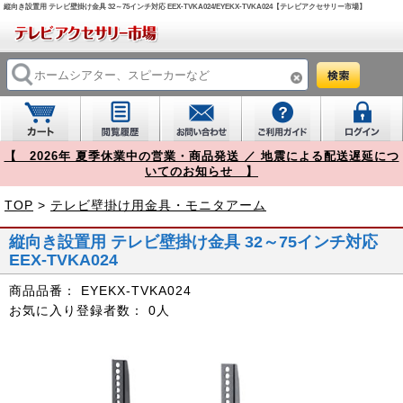
縦向き設置用 テレビ壁掛け金具 32～75インチ対応 EEX-TVKA024/EYEKX-TVKA024【テレビアクセサリー市場】
【 2026年 夏季休業中の営業・商品発送 ／ 地震による配送遅延につ
いてのお知らせ 】
TOP
>
テレビ壁掛け用金具・モニタアーム
縦向き設置用 テレビ壁掛け金具 32～75インチ対応
EEX-TVKA024
商品品番：
EYEKX-TVKA024
お気に入り登録者数：
0人
Prev