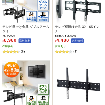
テレビ壁掛け金具 ダブルアーム
テレビ壁掛け金具 32～65イン
タイ...
チ...
YK-PL005
EYEKX-TVKA003
8,980
4,480
送料無料
送料無料
¥
¥
在庫あり
在庫あり
(8)
(3)