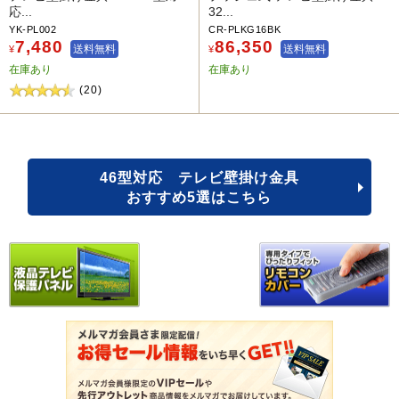
応...
32...
YK-PL002
CR-PLKG16BK
7,480
86,350
送料無料
送料無料
¥
¥
在庫あり
在庫あり
(20)
46型対応 テレビ壁掛け金具
おすすめ5選はこちら