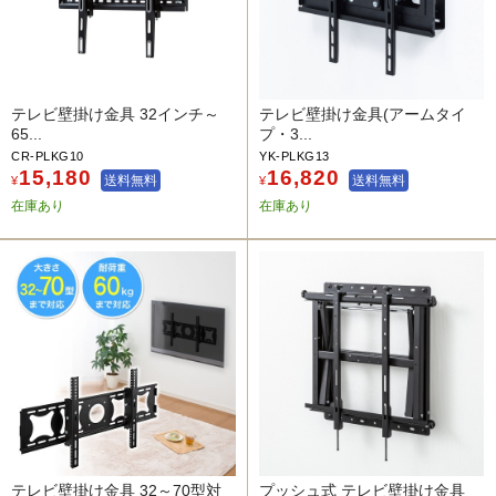
テレビ壁掛け金具 32インチ～
テレビ壁掛け金具(アームタイ
65...
プ・3...
CR-PLKG10
YK-PLKG13
15,180
16,820
送料無料
送料無料
¥
¥
在庫あり
在庫あり
テレビ壁掛け金具 32～70型対
プッシュ式 テレビ壁掛け金具