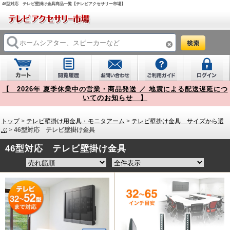
46型対応 テレビ壁掛け金具商品一覧【テレビアクセサリー市場】
【 2026年 夏季休業中の営業・商品発送 ／ 地震による配送遅延につ
いてのお知らせ 】
トップ
>
テレビ壁掛け用金具・モニタアーム
>
テレビ壁掛け金具 サイズから選
ぶ
>
46型対応 テレビ壁掛け金具
46型対応 テレビ壁掛け金具