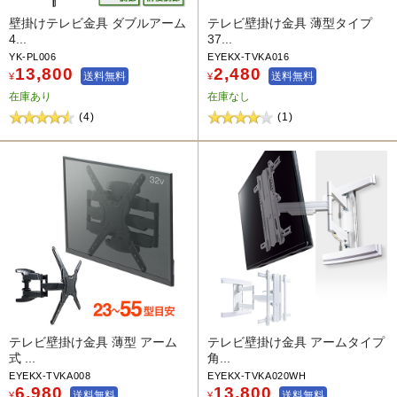
壁掛けテレビ金具 ダブルアーム
テレビ壁掛け金具 薄型タイプ
4...
37...
YK-PL006
EYEKX-TVKA016
13,800
2,480
送料無料
送料無料
¥
¥
在庫あり
在庫なし
(4)
(1)
テレビ壁掛け金具 薄型 アーム
テレビ壁掛け金具 アームタイプ
式 ...
角...
EYEKX-TVKA008
EYEKX-TVKA020WH
6,980
13,800
送料無料
送料無料
¥
¥