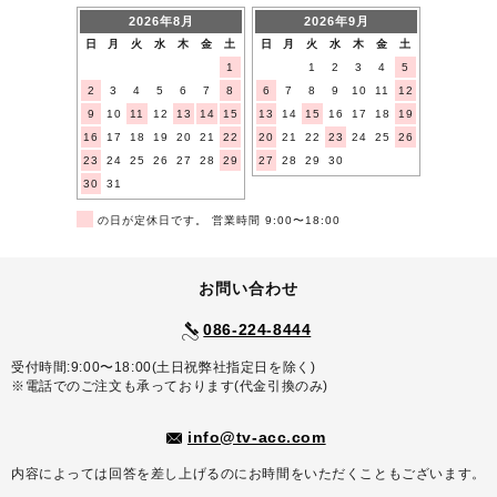
2026年8月
2026年9月
日
月
火
水
木
金
土
日
月
火
水
木
金
土
1
1
2
3
4
5
2
3
4
5
6
7
8
6
7
8
9
10
11
12
9
10
11
12
13
14
15
13
14
15
16
17
18
19
16
17
18
19
20
21
22
20
21
22
23
24
25
26
23
24
25
26
27
28
29
27
28
29
30
30
31
■
の日が定休日です。 営業時間 9:00〜18:00
お問い合わせ
086-224-8444
受付時間:9:00〜18:00(土日祝弊社指定日を除く)
※電話でのご注文も承っております(代金引換のみ)
info@tv-acc.com
内容によっては回答を差し上げるのにお時間をいただくこともございます。