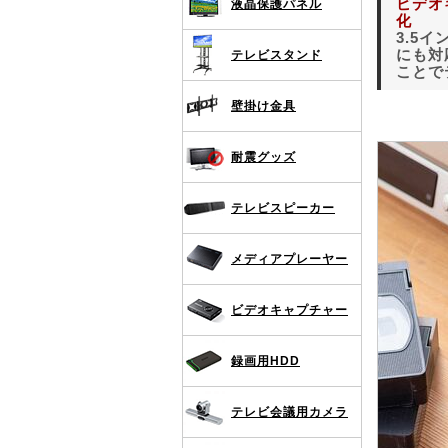
ビデオキ
液晶保護パネル
化
3.5
にも対
テレビスタンド
ことで
壁掛け金具
耐震グッズ
テレビスピーカー
メディアプレーヤー
ビデオキャプチャー
録画用HDD
テレビ会議用カメラ