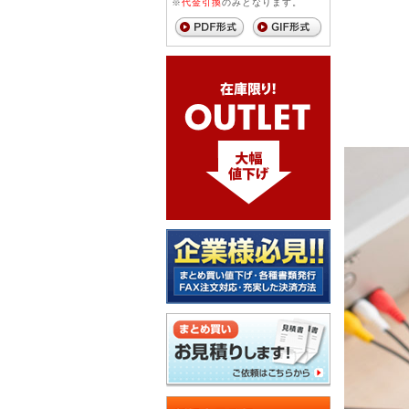
※
代金引換
のみとなります。