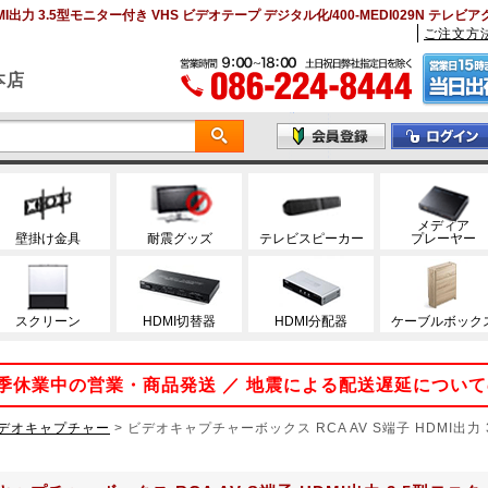
I出力 3.5型モニター付き VHS ビデオテープ デジタル化/400-MEDI029N テレ
ご注文方
本店
メディア
壁掛け金具
耐震グッズ
テレビスピーカー
プレーヤー
スクリーン
HDMI切替器
HDMI分配器
ケーブルボック
 夏季休業中の営業・商品発送 ／ 地震による配送遅延につい
デオキャプチャー
>
ビデオキャプチャーボックス RCA AV S端子 HDMI出力