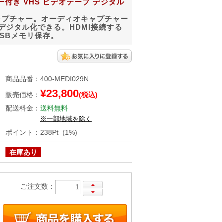
ター付き VHS ビデオテープ デジタル
ャプチャー。オーディオキャプチャー
ジタル化できる。HDMI接続する
SBメモリ保存。
商品品番
：
400-MEDI029N
¥23,800
販売価格
：
(税込)
配送料金
：
送料無料
※一部地域を除く
ポイント
：
238Pt (1%)
在庫あり
ご注文数：