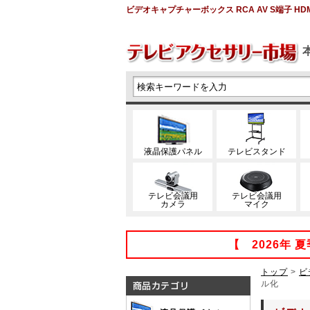
ビデオキャプチャーボックス RCA AV S端子 HDM
液晶保護パネル
テレビスタンド
テレビ会議用
テレビ会議用
カメラ
マイク
【 2026年
トップ
>
ビ
ル化