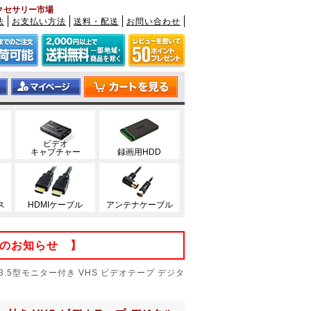
ビアクセサリー市場
法
お支払い方法
送料・配送
お問い合わせ
ビデオ
キャプチャー
録画用HDD
ス
HDMIケーブル
アンテナケーブル
てのお知らせ 】
 3.5型モニター付き VHS ビデオテープ デジタ