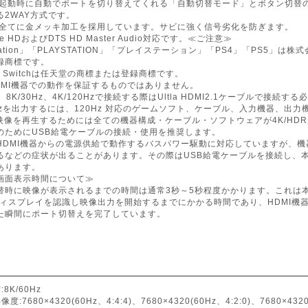
機器起動時に自動でポートを切り替えてくれる「自動切替モード」とボタン切替
る2WAY方式です。
端子全てに金メッキ加工を採用しています。サビに強く信号劣化を防ぎます。
True HDおよびDTS HD Master Audio対応です。≪ご注意≫
Station」「PLAYSTATION」「プレイステーション」「PS4」「PS5
録商標です。
ndo Switchは任天堂の商標または登録商標です。
DMI機器での動作を保証するものではありません。
z、8K/30Hz、4K/120Hzで接続する際はUltla HDMI2.1ケーブルで接続
0Hzを出力するには、120Hz 対応のゲームソフト、ケーブル、入力機器、出
DR映像を再生するためには全ての機器構成・ケーブル・ソフトウェアが4K/H
のためにUSB給電ケーブルの接続・使用を推奨します。
HDMI機器からの電源供給で動作するバスパワー駆動に対応していますが、
るなどの症状が出ることがあります。その際はUSB給電ケーブルを接続し、
あります。
画面表示時間について≫
替時に映像が表示されるまでの時間は通常3秒～5秒程度かかります。これは本
ディスプレイを認識し映像出力を開始するまでにかかる時間であり、HDMI機
た瞬間にポート切替えを完了しています。
8K/60Hz
:7680×4320(60Hz、4:4:4)、7680×4320(60Hz、4:2:0)、7680×4320(