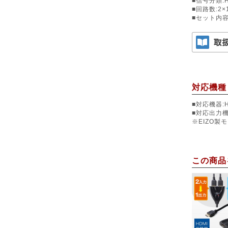
■信号分類:H
■回路数:2×
■セット内容
対応機種
■対応機器
■対応出力
※EIZO
この商品