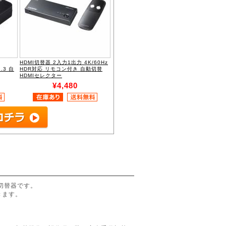
HDMI切替器 2入力1出力 4K/60Hz
.3 自
HDR対応 リモコン付き 自動切替
HDMIセレクター
¥4,480
I切替器です。
きます。