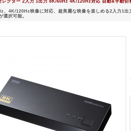
セレクター 2入力 1出力 8K/60Hz 4K/120Hz対応 自動&手動切替 
60Hz、4K/120Hz映像に対応、超美麗な映像を楽しめる2入力1
が選択可能。