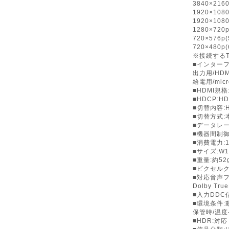
3840×2160
1920×1080
1920×1080
1280×720p
720×576p(
720×480p(
※接続する
■インターフェ
出力用/HDM
給電用/mic
■HDMI規格:
■HDCP:
■切替内容:H
■切替方式
■データレート
■機器間制
■消費電力:1
■サイズ:W12
■重量:約52
■ピクセルクロ
■対応音声フォー
Dolby Tru
■入力DDC信
■環境条件:
保管時/温度
■HDR:対応