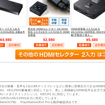
ター 2入力 1出力
双方向 HDMIセレクター 4K/30Hz
HDMI切替器 2入力1出力
4K/120Hz対応 自動&手
対応 2入力1出力 1入力2出力 HDMI
4K/120Hz HDR対応 HDCP2
切替器
動/手動切り替え...
¥4,980
¥2,980
¥5,480
機器2台の映像・音声を1台の8Kディスプレイなどに簡単に切替出力できるHDM
60Hz、4K/120Hz解像度に対応しており、美しく高精細なHDMI信号を出力で
R(ハイダイナミックレンジ)、HDCP2.3に対応しています。
ation(R)5の4K/120Hz出力に対応しています。
o Switch(TM) 、PlayStation(R)4 Proも動作確認済みです。