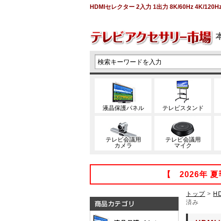
HDMIセレクター 2入力 1出力 8K/60Hz 4K/12
液晶保護パネル
テレビスタンド
テレビ会議用
テレビ会議用
カメラ
マイク
【 2026年
トップ
>
H
済み