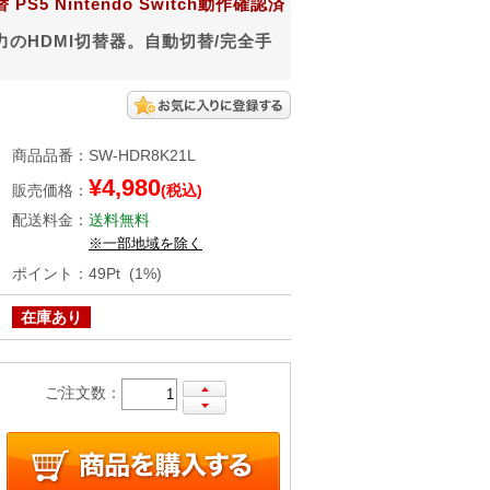
PS5 Nintendo Switch動作確認済
出力のHDMI切替器。自動切替/完全手
商品品番
：
SW-HDR8K21L
¥4,980
販売価格
：
(税込)
配送料金
：
送料無料
※一部地域を除く
ポイント
：
49Pt (1%)
在庫あり
ご注文数：