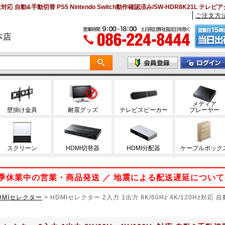
0Hz対応 自動&手動切替 PS5 Nintendo Switch動作確認済み/SW-HDR8K21L テ
ご注文方
本店
メディア
壁掛け金具
耐震グッズ
テレビスピーカー
プレーヤー
スクリーン
HDMI切替器
HDMI分配器
ケーブルボック
 夏季休業中の営業・商品発送 ／ 地震による配送遅延につい
DMIセレクター
>
HDMIセレクター 2入力 1出力 8K/60Hz 4K/120Hz対応 自