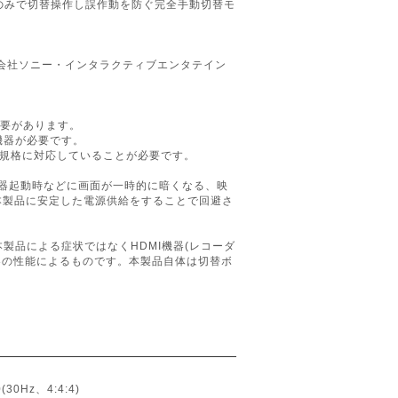
のみで切替操作し誤作動を防ぐ完全手動切替モ
」は株式会社ソニー・インタラクティブエンタテイン
する必要があります。
力機器が必要です。
DR規格に対応していることが必要です。
機器起動時などに画面が一時的に暗くなる、映
本製品に安定した電源供給をすることで回避さ
製品による症状ではなくHDMI機器(レコーダ
器の性能によるものです。本製品自体は切替ボ
30Hz、4:4:4)