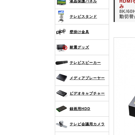
HDMI
液晶保護パネル
み
8K/
動切替
テレビスタンド
壁掛け金具
耐震グッズ
テレビスピーカー
メディアプレーヤー
ビデオキャプチャー
録画用HDD
テレビ会議用カメラ