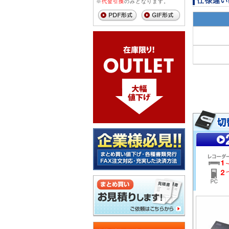
※
代金引換
のみとなります。