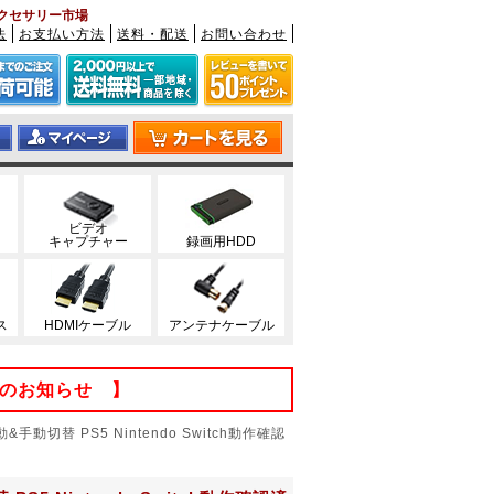
レビアクセサリー市場
法
お支払い方法
送料・配送
お問い合わせ
ビデオ
キャプチャー
録画用HDD
ス
HDMIケーブル
アンテナケーブル
てのお知らせ 】
動&手動切替 PS5 Nintendo Switch動作確認