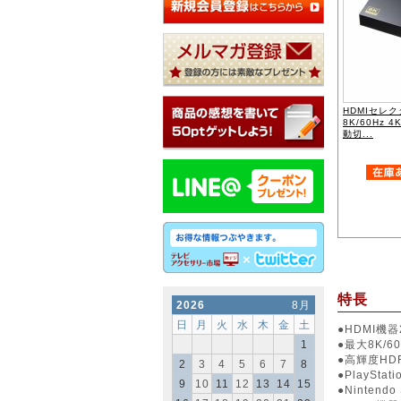
HDMIセレク
8K/60Hz 
動切...
特長
2026
8月
日
月
火
水
木
金
土
●HDMI
1
●最大8K/
●高輝度HD
2
3
4
5
6
7
8
●PlaySt
9
10
11
12
13
14
15
●Nintend