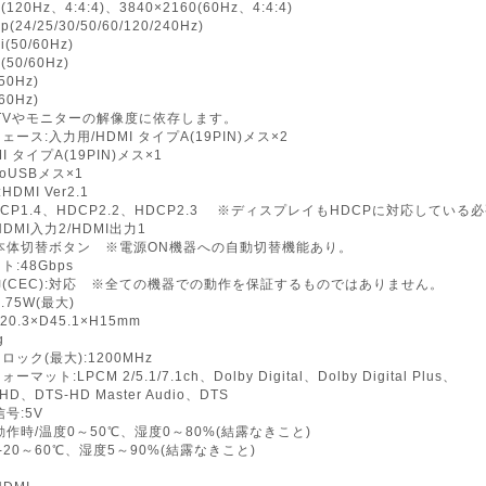
(120Hz、4:4:4)、3840×2160(60Hz、4:4:4)
p(24/25/30/50/60/120/240Hz)
i(50/60Hz)
(50/60Hz)
50Hz)
60Hz)
TVやモニターの解像度に依存します。
ース:入力用/HDMI タイプA(19PIN)メス×2
I タイプA(19PIN)メス×1
roUSBメス×1
HDMI Ver2.1
HDCP1.4、HDCP2.2、HDCP2.3 ※ディスプレイもHDCPに対応してい
DMI入力2/HDMI出力1
:本体切替ボタン ※電源ON機器への自動切替機能あり。
:48Gbps
御(CEC):対応 ※全ての機器での動作を保証するものではありません。
.75W(最大)
0.3×D45.1×H15mm
g
ック(最大):1200MHz
マット:LPCM 2/5.1/7.1ch、Dolby Digital、Dolby Digital Plus、
eHD、DTS-HD Master Audio、DTS
号:5V
動作時/温度0～50℃、湿度0～80%(結露なきこと)
-20～60℃、湿度5～90%(結露なきこと)