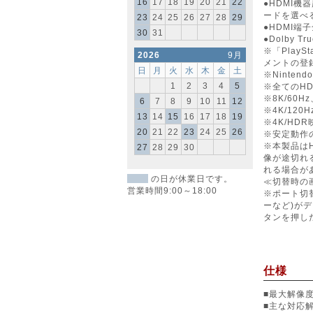
16
17
18
19
20
21
22
●HDMI
ードを選べ
23
24
25
26
27
28
29
●HDMI
30
31
●Dolby 
※「Play
2026
9月
メントの登
日
月
火
水
木
金
土
※Ninte
1
2
3
4
5
※全てのH
※8K/60H
6
7
8
9
10
11
12
※4K/12
13
14
15
16
17
18
19
※4K/H
20
21
22
23
24
25
26
※安定動作
※本製品は
27
28
29
30
像が途切れ
れる場合が
の日が休業日です。
≪切替時の
営業時間9:00～18:00
※ポート切
ーなど)が
タンを押し
仕様
■最大解像度:
■主な対応解像度