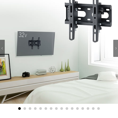
1
2
3
4
5
6
7
8
9
10
11
12
13
14
15
16