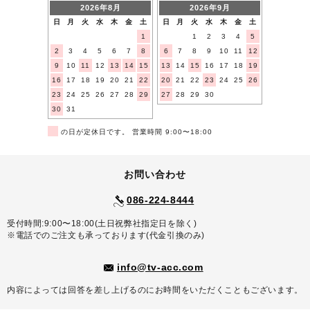
2026年8月
2026年9月
日
月
火
水
木
金
土
日
月
火
水
木
金
土
1
1
2
3
4
5
2
3
4
5
6
7
8
6
7
8
9
10
11
12
9
10
11
12
13
14
15
13
14
15
16
17
18
19
16
17
18
19
20
21
22
20
21
22
23
24
25
26
23
24
25
26
27
28
29
27
28
29
30
30
31
■
の日が定休日です。 営業時間 9:00〜18:00
お問い合わせ
086-224-8444
受付時間:9:00〜18:00(土日祝弊社指定日を除く)
※電話でのご注文も承っております(代金引換のみ)
info@tv-acc.com
内容によっては回答を差し上げるのにお時間をいただくこともございます。