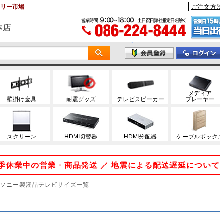
サリー市場
ご注文方
本店
メディア
壁掛け金具
耐震グッズ
テレビスピーカー
プレーヤー
スクリーン
HDMI切替器
HDMI分配器
ケーブルボック
 夏季休業中の営業・商品発送 ／ 地震による配送遅延につい
 ソニー製液晶テレビサイズ一覧