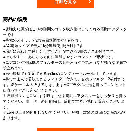
詳細を見る
商品の説明
●超強力な風がほこりや隙間のゴミを吹き飛ばしてくれる電動エアダスタ
ーです。
●手元のスイッチで2段階風速調整が可能です。
●AC電源タイプで最大15分連続使用が可能です。
●場所に合わせて使い分けすることができる3種のノズル付きです。
●持ちやすく、あらゆる方向に噴射しやすいガンタイプ形状です。
●エアコンや掃除機のフィルターのお手入れや空気入れなど様々な場面で
役立ちます。
●高い場所でも対応できる約3mのロングケーブルを採用しています。
●手でつまんで着脱できるフィルター付きで、交換フィルター2枚付きで
す。※ケーブルの抜き差しは、必ずACプラグの根元を持ってコンセント
に真っすぐ差し込んでください。
※噴射ボタンをONにする時は、必ず電動エアダスターをしっかりと持っ
てください。モーターの起動時は、反動で本体が揺れる場合がございま
す。
※15分以上連続使用しないでください。発熱、故障の原因になる恐れが
あります。