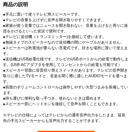
商品の説明
●手元に置いて使うテレビ用スピーカーです。
●テレビの音量を上げずに音声を聞き取りやすくできます。
●家族が使う音量ではニュースを聞き取れない、音量を上げると周りに迷
惑をかけるといった状況で便利です。
●テレビに送信機（トランスミッター)を接続して使います。
●無線タイプのスピーカーなので送信機の間にケーブルがありません。
●スピーカーは乾電池が要らない充電式です。好きな場所に置いて使えま
す。
●送信機はUSB給電仕様です。テレビのUSBポートからの給電で動作しま
す。(USB-ACアダプタを使用してコンセントからの給電も可能です）
●スピーカー背面に音質切り替えスイッチがあります。テレビの音声聞き
取りに適したTVモードと、音楽を聞く際に適したAUDIOモードを選べま
す。
●前面のボリュームコントロールは操作しやすい大型つまみを装備してい
ます。
●持ち運びに便利な取っ手つき。使わないときは畳めます。
●スピーカー部にヘッドホンを接続して音声を聞くこともできます。
※テレビの仕様によってはテレビからの通常音声出力をしたまま、延長
先の手元スピーカーからも音声出力することができます。