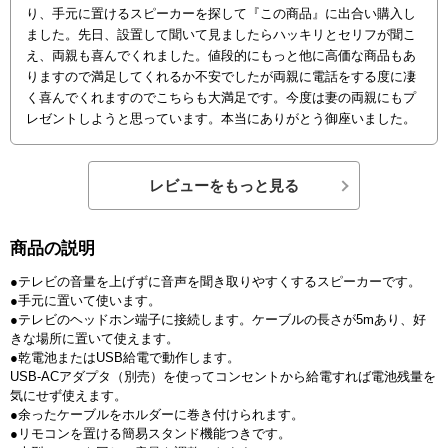
り、手元に置けるスピーカーを探して『この商品』に出合い購入し
ました。先日、設置して聞いて見ましたらハッキリとセリフが聞こ
え、両親も喜んでくれました。値段的にもっと他に高価な商品もあ
りますので満足してくれるか不安でしたが両親に電話をする度に凄
く喜んでくれますのでこちらも大満足です。今度は妻の両親にもプ
レゼントしようと思っています。本当にありがとう御座いました。
レビューをもっと見る
商品の説明
●テレビの音量を上げずに音声を聞き取りやすくするスピーカーです。
●手元に置いて使います。
●テレビのヘッドホン端子に接続します。ケーブルの長さが5mあり、好
きな場所に置いて使えます。
●乾電池またはUSB給電で動作します。
USB-ACアダプタ（別売）を使ってコンセントから給電すれば電池残量を
気にせず使えます。
●余ったケーブルをホルダーに巻き付けられます。
●リモコンを置ける簡易スタンド機能つきです。