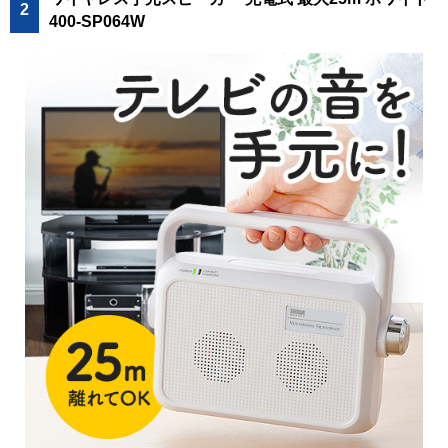
2
400-SP064W