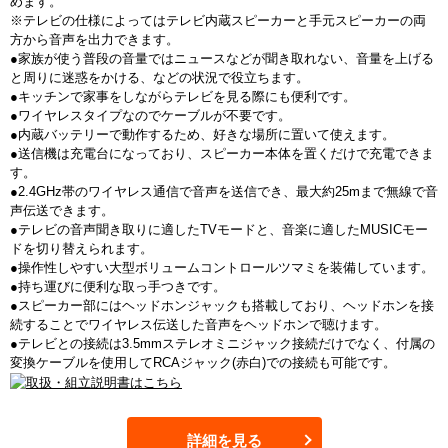
めます。
※テレビの仕様によってはテレビ内蔵スピーカーと手元スピーカーの両
方から音声を出力できます。
●家族が使う普段の音量ではニュースなどが聞き取れない、音量を上げる
と周りに迷惑をかける、などの状況で役立ちます。
●キッチンで家事をしながらテレビを見る際にも便利です。
●ワイヤレスタイプなのでケーブルが不要です。
●内蔵バッテリーで動作するため、好きな場所に置いて使えます。
●送信機は充電台になっており、スピーカー本体を置くだけで充電できま
す。
●2.4GHz帯のワイヤレス通信で音声を送信でき、最大約25mまで無線で音
声伝送できます。
●テレビの音声聞き取りに適したTVモードと、音楽に適したMUSICモー
ドを切り替えられます。
●操作性しやすい大型ボリュームコントロールツマミを装備しています。
●持ち運びに便利な取っ手つきです。
●スピーカー部にはヘッドホンジャックも搭載しており、ヘッドホンを接
続することでワイヤレス伝送した音声をヘッドホンで聴けます。
●テレビとの接続は3.5mmステレオミニジャック接続だけでなく、付属の
変換ケーブルを使用してRCAジャック(赤白)での接続も可能です。
詳細を見る