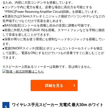
るため、内部に大型コンデンサを搭載しています。
●コンデンサ内に電力を蓄え、必要な場合に高出力を可能とする
『PRAC(Power Reserving Amplifier Circuit)回路』を搭載しています。
●音源出力は3.5mmステレオミニジャック接続でパソコンやテレビなどの
音声端子につなぐだけで音楽を楽しめます。
●BASS(低音)コントールを搭載し好みの音質に調整が可能です。
●前面に外部入力端子(AUX IN)を搭載。スマートフォンなどを手軽に接続
して音楽を楽しむことができます。
●深夜や周りに気を使う環境にも便利なヘッドホンジャックを搭載してい
ます。
●電源ON/OFFスイッチ(背面)とボリュームコントロールスイッチを独立
して設置し、電源をONにするだけでいつもの音量ですぐに楽しむことが
できます。
※スピーカー上部あるツィーターは装飾です。音は鳴りません。
詳細を見る
ワイヤレス手元スピーカー 充電式 最大30m ホワイト
5