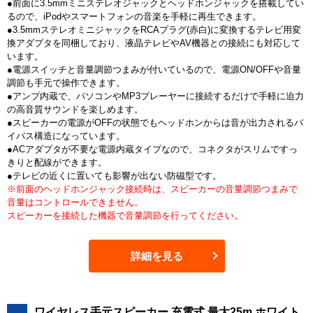
●前面に3.5mmミニステレオジャックとヘッドホンジャックを搭載してい
るので、iPodやスマートフォンの音楽を手軽に再生できます。
●3.5mmステレオミニジャックをRCAプラグ(赤白)に変換するテレビ用変
換アダプタを同梱しており、液晶テレビやAV機器との接続にも対応して
います。
●電源スイッチと音量調節つまみが付いているので、電源ON/OFFや音量
調節も手元で操作できます。
●アンプ内蔵で、パソコンやMP3プレーヤーに接続するだけで手軽に迫力
の高音質サウンドを楽しめます。
●スピーカーの電源がOFFの状態でもヘッドホンからは音が出力されるバ
イパス構造になっています。
●ACアダプタが不要な電源内蔵タイプなので、コネクタがスリムですっ
きりと配線ができます。
●テレビの近くに置いても影響が出ない防磁型です。
※前面のヘッドホンジャック接続時は、スピーカーの音量調節つまみで
音量はコントロールできません。
スピーカーを接続した機器で音量調節を行ってください。
詳細を見る
ワイヤレス手元スピーカー 充電式 最大25m ホワイト