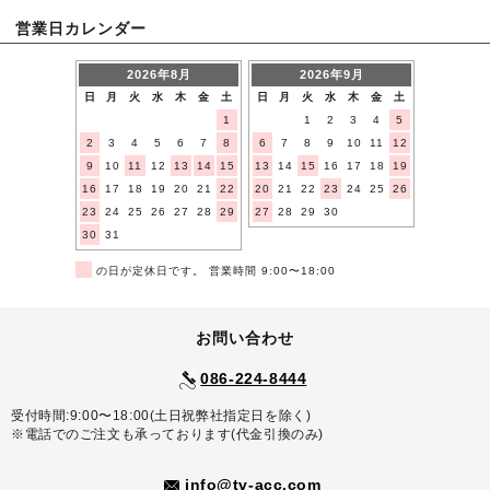
営業日カレンダー
2026年8月
2026年9月
日
月
火
水
木
金
土
日
月
火
水
木
金
土
1
1
2
3
4
5
2
3
4
5
6
7
8
6
7
8
9
10
11
12
9
10
11
12
13
14
15
13
14
15
16
17
18
19
16
17
18
19
20
21
22
20
21
22
23
24
25
26
23
24
25
26
27
28
29
27
28
29
30
30
31
■
の日が定休日です。 営業時間 9:00〜18:00
お問い合わせ
086-224-8444
受付時間:9:00〜18:00(土日祝弊社指定日を除く)
※電話でのご注文も承っております(代金引換のみ)
info@tv-acc.com