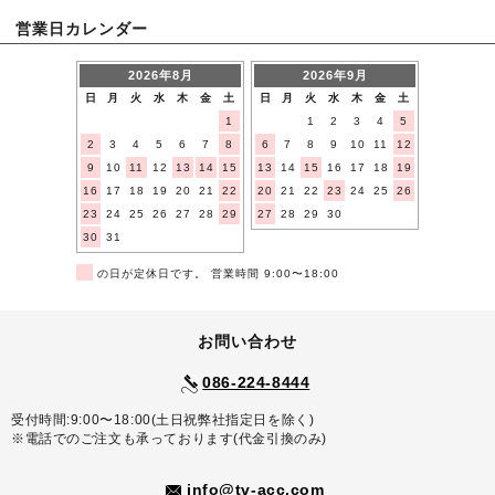
営業日カレンダー
2026年8月
2026年9月
日
月
火
水
木
金
土
日
月
火
水
木
金
土
1
1
2
3
4
5
2
3
4
5
6
7
8
6
7
8
9
10
11
12
9
10
11
12
13
14
15
13
14
15
16
17
18
19
16
17
18
19
20
21
22
20
21
22
23
24
25
26
23
24
25
26
27
28
29
27
28
29
30
30
31
■
の日が定休日です。 営業時間 9:00〜18:00
お問い合わせ
086-224-8444
受付時間:9:00〜18:00(土日祝弊社指定日を除く)
※電話でのご注文も承っております(代金引換のみ)
info@tv-acc.com