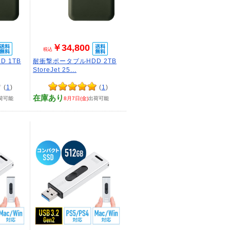
￥34,800
税込
 1TB
耐衝撃ポータブルHDD 2TB
StoreJet 25...
(
1
)
(
1
)
在庫あり
荷可能
8月7日(金)
出荷可能