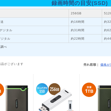
録画時間の目安(SSD)
256
GB
512
放送
約
16時間
約
3
デジタル
約
31時間
約
6
デジタル
約
22時間
約
4
社調べ
商品がございます
売れ筋順
|
価格が