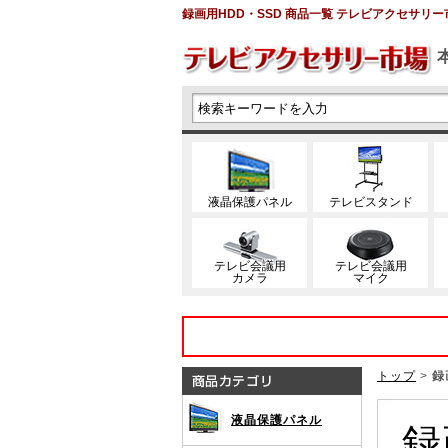
録画用HDD・SSD 商品一覧 テレビアクセサリー
液晶保護パネル
テレビスタンド
テレビ会議用
テレビ会議用
カメラ
マイク
トップ
>
録
液晶保護パネル
録