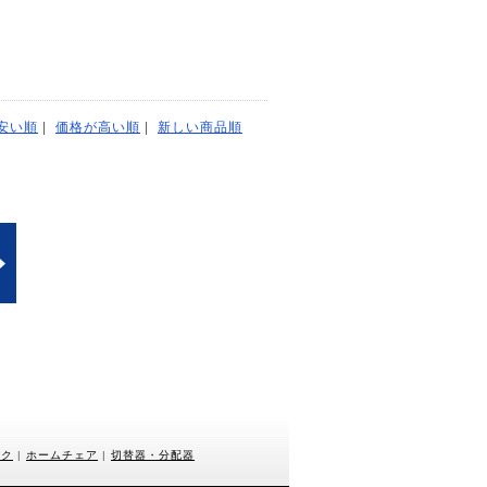
安い順
|
価格が高い順
|
新しい商品順
スク
|
ホームチェア
|
切替器・分配器