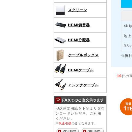
スクリーン
HDMI切替器
4K
地上
HDMI分配器
BS
ケーブルボックス
※弊
HDMIケーブル
10
件の
アンテナケーブル
FAX注文用紙を下記よりダウ
ンロードいただき、ご利用
ください。
※
代金引換
のみとなります。