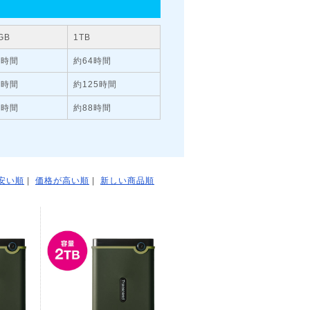
GB
1
TB
2時間
約
64時間
2時間
約
125時間
4時間
約
88時間
安い順
|
価格が高い順
|
新しい商品順