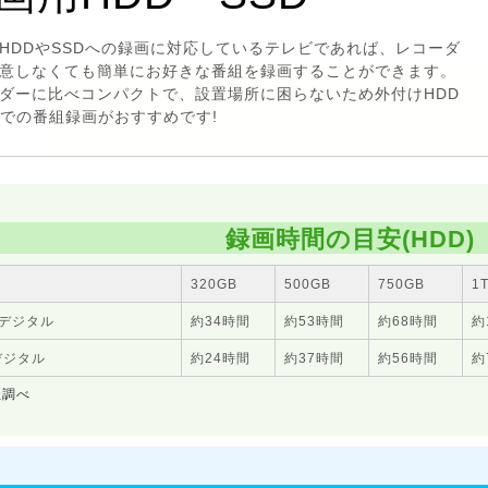
HDDやSSDへの録画に対応しているテレビであれば、レコーダ
意しなくても簡単にお好きな番組を録画することができます。
ダーに比べコンパクトで、設置場所に困らないため外付けHDD
Dでの番組録画がおすすめです!
録画時間の目安(HDD)
320
GB
500
GB
750
GB
1
デジタル
約
34時間
約
53時間
約
68時間
約
デジタル
約
24時間
約
37時間
約
56時間
約
社調べ