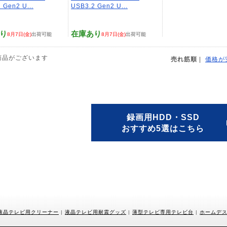
 Gen2 U...
USB3.2 Gen2 U...
り
在庫あり
8月7日(金)
出荷可能
8月7日(金)
出荷可能
商品がございます
売れ筋順
|
価格が
録画用HDD・SSD
おすすめ5選はこちら
液晶テレビ用クリーナー
|
液晶テレビ用耐震グッズ
|
薄型テレビ専用テレビ台
|
ホームデ