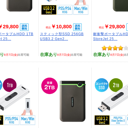
￥29,800
￥10,800
￥29,800
税込
税込
ータブルHDD 1TB
スティック型SSD 256GB
耐衝撃ポータブルHDD
t 25...
USB3.2 Gen2...
StoreJet 25...
り
在庫あり
在庫あり
8月7日(金)
出荷可能
8月7日(金)
出荷可能
8月7日(金)
出