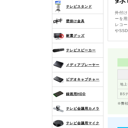
テレビスタンド
外付け
ーを用
壁掛け金具
レコー
やSS
耐震グッズ
テレビスピーカー
メディアプレーヤー
ビデオキャプチャー
地上
録画用HDD
BS
※弊
テレビ会議用カメラ
テレビ会議用マイク