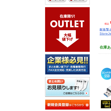
税込
耐衝撃ポ
StoreJe
在庫あ