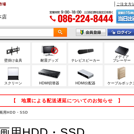
市場
ご注文方
本店
メディア
壁掛け金具
耐震グッズ
テレビスピーカー
プレーヤー
スクリーン
HDMI切替器
HDMI分配器
ケーブルボック
【 地震による配送遅延についてのお知らせ 】
画用HDD・SSD
画用HDD・SSD