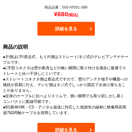
商品品番：500-AT001-3BK
¥
680
(税込)
詳細を見る
商品の説明
●片側はL字/差込式、もう片側はストレート/ネジ式のテレビアンテナケー
ブルです。
●L字型コネクタは壁や家具などの狭い隙間に取り付ける場合に最適でス
トレートと比べ干渉しにくいです。
●ストレートコネクタ側は差込式ですので、壁のアンテナ端子や機器への
接続が容易に行え、テレビ側はネジ式でしっかり固定でき抜け落ちるこ
とがありません。
●従来のケーブルに比べよりスリムで、狭い隙間でも取り回しがし易く、
コンパクトに配線可能です。
●BS新4K/8K・CS・デジタル放送に対応した低損失の線材に映像用高周
波75Ω同軸ケーブルを採用しています。
詳細を見る