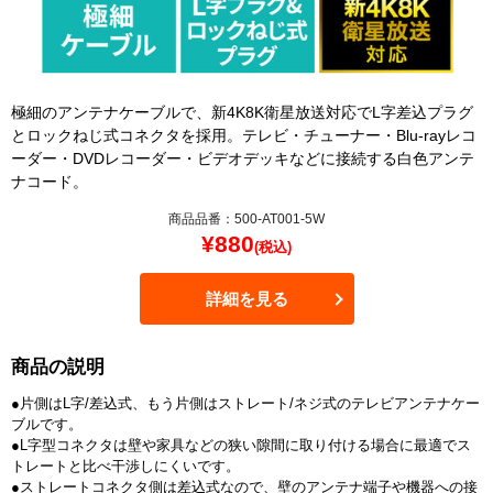
極細のアンテナケーブルで、新4K8K衛星放送対応でL字差込プラグ
とロックねじ式コネクタを採用。テレビ・チューナー・Blu-rayレコ
ーダー・DVDレコーダー・ビデオデッキなどに接続する白色アンテ
ナコード。
商品品番：500-AT001-5W
¥
880
(税込)
詳細を見る
商品の説明
●片側はL字/差込式、もう片側はストレート/ネジ式のテレビアンテナケー
ブルです。
●L字型コネクタは壁や家具などの狭い隙間に取り付ける場合に最適でス
トレートと比べ干渉しにくいです。
●ストレートコネクタ側は差込式なので、壁のアンテナ端子や機器への接