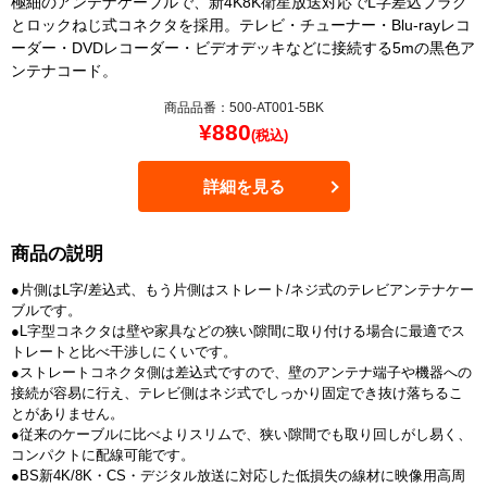
極細のアンテナケーブルで、新4K8K衛星放送対応でL字差込プラグ
とロックねじ式コネクタを採用。テレビ・チューナー・Blu-rayレコ
ーダー・DVDレコーダー・ビデオデッキなどに接続する5mの黒色ア
ンテナコード。
商品品番：500-AT001-5BK
¥
880
(税込)
詳細を見る
商品の説明
●片側はL字/差込式、もう片側はストレート/ネジ式のテレビアンテナケー
ブルです。
●L字型コネクタは壁や家具などの狭い隙間に取り付ける場合に最適でス
トレートと比べ干渉しにくいです。
●ストレートコネクタ側は差込式ですので、壁のアンテナ端子や機器への
接続が容易に行え、テレビ側はネジ式でしっかり固定でき抜け落ちるこ
とがありません。
●従来のケーブルに比べよりスリムで、狭い隙間でも取り回しがし易く、
コンパクトに配線可能です。
●BS新4K/8K・CS・デジタル放送に対応した低損失の線材に映像用高周