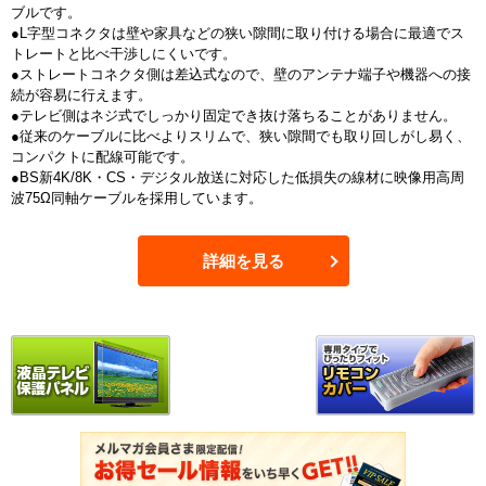
ブルです。
●L字型コネクタは壁や家具などの狭い隙間に取り付ける場合に最適でス
トレートと比べ干渉しにくいです。
●ストレートコネクタ側は差込式なので、壁のアンテナ端子や機器への接
続が容易に行えます。
●テレビ側はネジ式でしっかり固定でき抜け落ちることがありません。
●従来のケーブルに比べよりスリムで、狭い隙間でも取り回しがし易く、
コンパクトに配線可能です。
●BS新4K/8K・CS・デジタル放送に対応した低損失の線材に映像用高周
波75Ω同軸ケーブルを採用しています。
詳細を見る