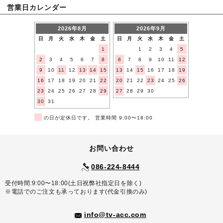
営業日カレンダー
2026年8月
2026年9月
日
月
火
水
木
金
土
日
月
火
水
木
金
土
1
1
2
3
4
5
2
3
4
5
6
7
8
6
7
8
9
10
11
12
9
10
11
12
13
14
15
13
14
15
16
17
18
19
16
17
18
19
20
21
22
20
21
22
23
24
25
26
23
24
25
26
27
28
29
27
28
29
30
30
31
■
の日が定休日です。 営業時間 9:00〜18:00
お問い合わせ
086-224-8444
受付時間:9:00〜18:00(土日祝弊社指定日を除く)
※電話でのご注文も承っております(代金引換のみ)
info@tv-acc.com