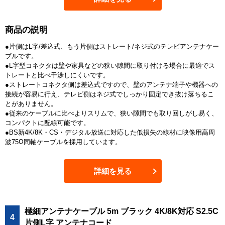
商品の説明
●片側はL字/差込式、もう片側はストレート/ネジ式のテレビアンテナケー
ブルです。
●L字型コネクタは壁や家具などの狭い隙間に取り付ける場合に最適でス
トレートと比べ干渉しにくいです。
●ストレートコネクタ側は差込式ですので、壁のアンテナ端子や機器への
接続が容易に行え、テレビ側はネジ式でしっかり固定でき抜け落ちるこ
とがありません。
●従来のケーブルに比べよりスリムで、狭い隙間でも取り回しがし易く、
コンパクトに配線可能です。
●BS新4K/8K・CS・デジタル放送に対応した低損失の線材に映像用高周
波75Ω同軸ケーブルを採用しています。
詳細を見る
極細アンテナケーブル 5m ブラック 4K/8K対応 S2.5C
4
片側L字 アンテナコード