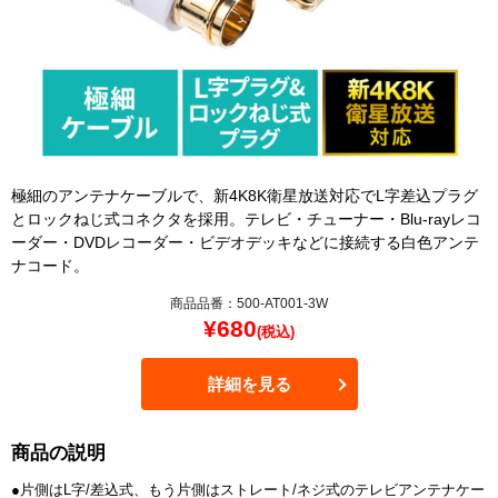
極細のアンテナケーブルで、新4K8K衛星放送対応でL字差込プラグ
とロックねじ式コネクタを採用。テレビ・チューナー・Blu-rayレコ
ーダー・DVDレコーダー・ビデオデッキなどに接続する白色アンテ
ナコード。
商品品番：500-AT001-3W
¥
680
(税込)
詳細を見る
商品の説明
●片側はL字/差込式、もう片側はストレート/ネジ式のテレビアンテナケー