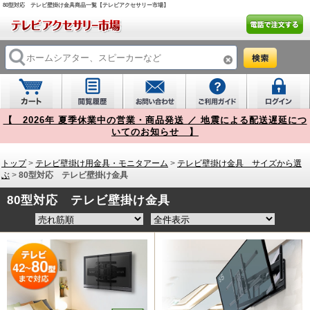
80型対応 テレビ壁掛け金具商品一覧【テレビアクセサリー市場】
【 2026年 夏季休業中の営業・商品発送 ／ 地震による配送遅延につ
いてのお知らせ 】
トップ
>
テレビ壁掛け用金具・モニタアーム
>
テレビ壁掛け金具 サイズから選
ぶ
>
80型対応 テレビ壁掛け金具
80型対応 テレビ壁掛け金具