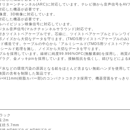
オリターンチャンネル(ARC)に対応しています。テレビ側から音声信号をA
対応した機器が必要です。
解像度、3D映像に対応しています。
対応した機器が必要です。
pフルハイビジョン映像信号に対応しています。
ジタル音声信号(マルチチャンネルサラウンド)対応です。
付きツイストペアケーブルです。芯線に、ツイストペアケーブルとドレンワイ
部ノイズから大切なデータを守ります。(TMDS用ツイストペアケーブルのみ)
ルド構造です。ケーブルの中心から「アルミシールド(TMDS用ツイストペア
のシールド処理を施し、ノイズから大切なデータを守ります。
ブルを採用しています。線材に純度99.996%OFC(無酸素銅)を採用し、画
プラグ、金メッキpinを採用しています。接触抵抗を低くし、錆びなどによ
下水などの環境汚染の原因となる鉛をほとんど含まない無鉛ハンダを使用し
物質の含有を制限した製品です。
25×H11mm(樹脂カバー部)のコンパクトコネクタ採用で、機器背面をすっき
ブラック
:2m
径:5.7mm
状:HDMIプラグ-HDMIプラグ