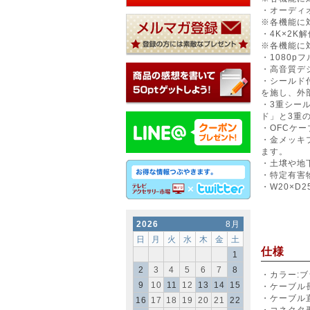
・オーディ
※各機能に
・4K×2K
※各機能に
・1080
・高音質デ
・シールド
を施し、外
・3重シー
ド」と3重
・OFCケー
・金メッキ
ます。
・土壌や地
・特定有害
・W20×D
2026
8月
日
月
火
水
木
金
土
仕様
1
2
3
4
5
6
7
8
・カラー:
9
10
11
12
13
14
15
・ケーブル長
・ケーブル直
16
17
18
19
20
21
22
・コネクタ形