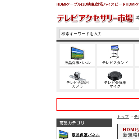
HDMIケーブル(3D映像)対応ハイスピードHDMIケー
液晶保護パネル
テレビスタンド
テレビ会議用
テレビ会議用
カメラ
マイク
トップ
>
テ
HDMI
新規格
液晶保護パネル