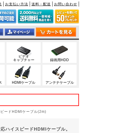
法
お支払い方法
送料・配送
お問い合わせ
ビデオ
キャプチャー
録画用HDD
ス
HDMIケーブル
アンテナケーブル
ピードHDMIケーブル(2m)
像対応ハイスピードHDMIケーブル。