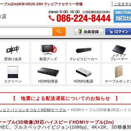
ブル(2m)/KM-HD20-20H テレビアクセサリー市場
ご注文方
本店
メディア
壁掛け金具
耐震グッズ
テレビスピーカー
プレーヤー
スクリーン
HDMI切替器
HDMI分配器
ケーブルボック
【 地震による配送遅延についてのお知らせ 】
レビとパソコンをつなぐHDMIケーブル
>
HDMIケーブル(3D映像)対応ハイス
ケーブル(3D映像)対応ハイスピードHDMIケーブル(2m)
HEC、フルスペックハイビジョン(1080p)、4K×2K、3D映