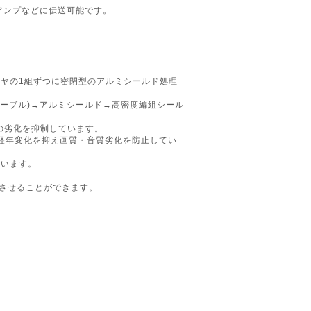
Vアンプなどに伝送可能です。
ヤの1組ずつに密閉型のアルミシールド処理
ケーブル)→アルミシールド→高密度編組シール
質の劣化を抑制しています。
る経年変化を抑え画質・音質劣化を防止してい
ています。
りさせることができます。