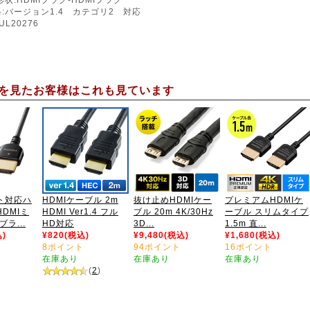
格:バージョン1.4 カテゴリ2 対応
L20276
を見たお客様はこれも見ています
ト対応ハ
HDMIケーブル 2m
抜け止めHDMIケー
プレミアムHDMIケ
DMIミ
HDMI Ver1.4 フル
ブル 20m 4K/30Hz
ーブル スリムタイプ
ラ...
HD対応
3D...
1.5m 直...
込)
¥820(税込)
¥9,480(税込)
¥1,680(税込)
8ポイント
94ポイント
16ポイント
在庫あり
在庫あり
在庫あり
(
2
)