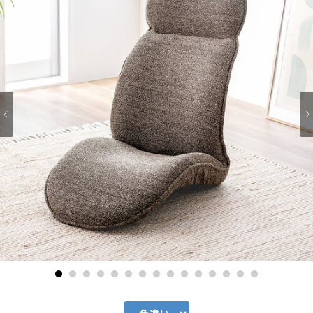
1
2
3
4
5
6
7
8
9
10
11
12
13
14
15