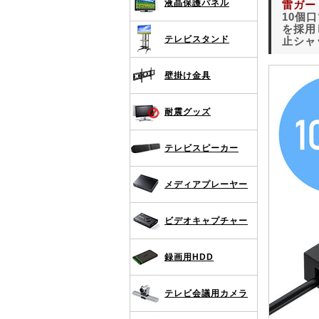
液晶保護パネル
雷ガー
10個
を採用
テレビスタンド
止シャ
壁掛け金具
耐震グッズ
テレビスピーカー
メディアプレーヤー
ビデオキャプチャー
録画用HDD
テレビ会議用カメラ