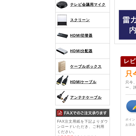
テレビ会議用マイク
スクリーン
HDMI切替器
HDMI分配器
レビ
ケーブルボックス
只
HDMIケーブル
只今
ー、
アンテナケーブル
ポイン
FAX注文用紙を下記よりダウ
お済み
ンロードいただき、ご利用
ください。