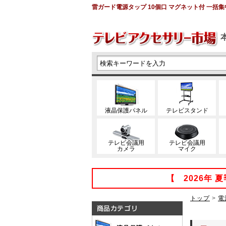
雷ガード電源タップ 10個口 マグネット付 一括集中ス
液晶保護パネル
テレビスタンド
テレビ会議用
テレビ会議用
カメラ
マイク
【 2026年
トップ
>
電