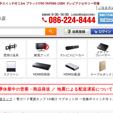
イッチ付 1.5m ブラック/700-TAP086-15BK テレビアクセサリー市場
ご注文方
本店
メディア
壁掛け金具
耐震グッズ
テレビスピーカー
プレーヤー
スクリーン
HDMI切替器
HDMI分配器
ケーブルボック
 夏季休業中の営業・商品発送 ／ 地震による配送遅延につい
源タップ
>
雷ガード電源タップ 10個口 マグネット付 一括集中スイッチ付 1