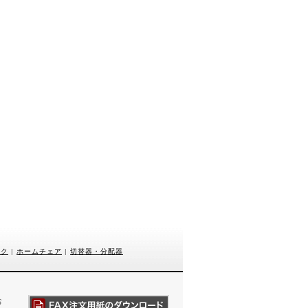
スク
|
ホームチェア
|
切替器・分配器
お