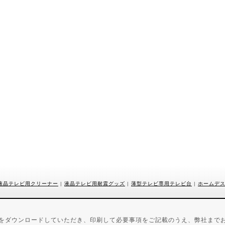
液晶テレビ用クリーナー
|
液晶テレビ用耐震グッズ
|
薄型テレビ専用テレビ台
|
ホームデ
用紙をダウンロードしていただき、印刷して必要事項をご記載のうえ、弊社まで