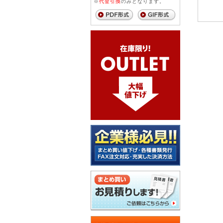
※
代金引換
のみとなります。