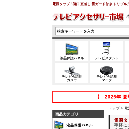
電源タップ 3個口 直差し 雷ガード付き トリプルタ
液晶保護パネル
テレビスタンド
テレビ会議用
テレビ会議用
カメラ
マイク
【 2026年
トップ
>
電
電源タ
手軽に
液晶保護パネル