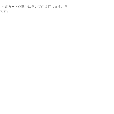
す。※雷ガード作動中はランプが点灯します。ラ
要です。