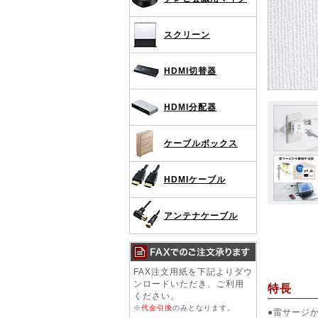
スクリーン
HDMI切替器
HDMI分配器
ケーブルボックス
HDMIケーブル
アンテナケーブル
FAX注文用紙を下記よりダウ
ンロードいただき、ご利用
特長
ください。
※
代金引換
のみとなります。
●雷サージ