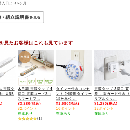
購入日より6ヶ月
を見たお客様はこれも見ています
み 電源タ
木目調 電源タップ 4
タイマー付きコンセ
電源タップ 3個口 直
3m USB
個口 電源コード2m
ント 24時間タイマー
差し 雷ガード付き 
スマートフ...
15分単位 ...
リプルタッ...
込)
¥3,280(税込)
¥1,680(税込)
¥1,280(税込)
32ポイント
16ポイント
12ポイント
在庫あり
在庫あり
在庫あり
(
1
)