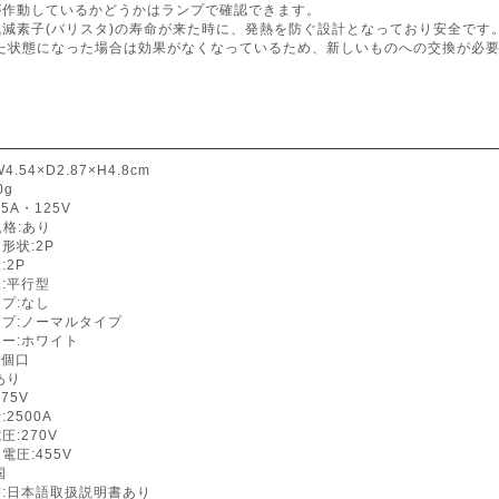
が作動しているかどうかはランプで確認できます。
低減素子(バリスタ)の寿命が来た時に、発熱を防ぐ設計となっており安全で
た状態になった場合は効果がなくなっているため、新しいものへの交換が必
.54×D2.87×H4.8cm
0g
5A・125V
規格:あり
形状:2P
:2P
:平行型
プ:なし
イプ:ノーマルタイプ
ー:ホワイト
3個口
あり
75V
2500A
圧:270V
電圧:455V
国
書:日本語取扱説明書あり