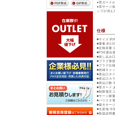
●雷ガード
●雷サージ
ンプが消え
仕様
■サイズ:約W4
■重量:約13
■定格容量:1
■PSE適合
■差し込み口
■プラグ形状
■プラグ仕様
■絶縁キャッ
■差込口タ
■差込口カラ
■差込口数:
■雷ガード:
■制限電圧:1
■サージ耐量:
■バリスタ電
■最大サージ
■生産地:中
■取扱説明