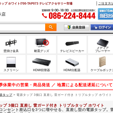
ップ ホワイト/700-TAP073 テレビアクセサリー市場
ご注文方
本店
メディア
壁掛け金具
耐震グッズ
テレビスピーカー
プレーヤー
スクリーン
HDMI切替器
HDMI分配器
ケーブルボック
 夏季休業中の営業・商品発送 ／ 地震による配送遅延につい
源タップ
>
電源タップ 3個口 直差し 雷ガード付き トリプルタップ ホワイト
ップ 3個口 直差し 雷ガード付き トリプルタップ ホワイト
コンセント差込口を3つに増やせる、直差し型の電源タップ。