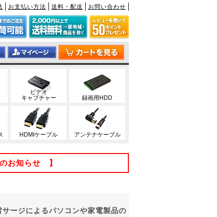
法
お支払い方法
送料・配送
お問い合わせ
ビデオ
キャプチャー
録画用HDD
ス
HDMIケーブル
アンテナケーブル
てのお知らせ 】
雷サージによるパソコンや家電製品の