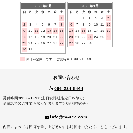
2026年8月
2026年9月
日
月
火
水
木
金
土
日
月
火
水
木
金
土
1
1
2
3
4
5
2
3
4
5
6
7
8
6
7
8
9
10
11
12
9
10
11
12
13
14
15
13
14
15
16
17
18
19
16
17
18
19
20
21
22
20
21
22
23
24
25
26
23
24
25
26
27
28
29
27
28
29
30
30
31
■
の日が定休日です。 営業時間 9:00〜18:00
お問い合わせ
086-224-8444
受付時間:9:00〜18:00(土日祝弊社指定日を除く)
※電話でのご注文も承っております(代金引換のみ)
info@tv-acc.com
内容によっては回答を差し上げるのにお時間をいただくこともございます。