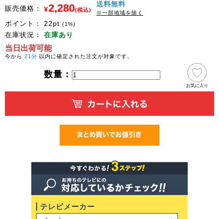
送料無料
2,280
販売価格：
¥
(税込)
※一部地域を除く
ポイント：
22
pt
(1%)
在庫状況：
在庫あり
当日出荷可能
今から
21分
以内に確定された注文が対象です。
数量：
お気に入り
テレビメーカー