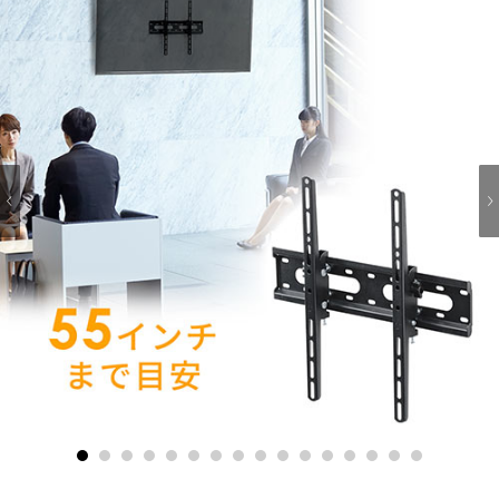
1
2
3
4
5
6
7
8
9
10
11
12
13
14
15
16