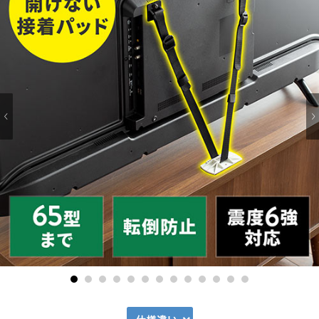
1
2
3
4
5
6
7
8
9
10
11
12
13