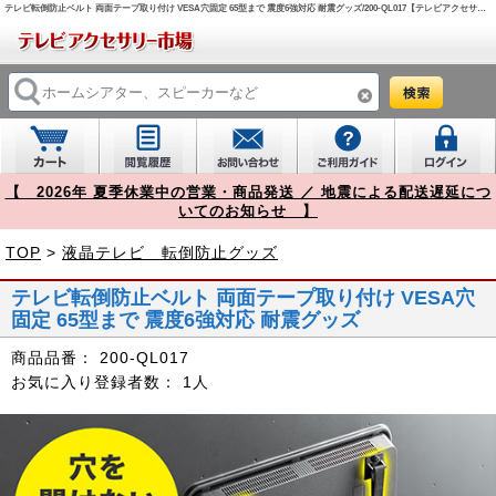
テレビ転倒防止ベルト 両面テープ取り付け VESA穴固定 65型まで 震度6強対応 耐震グッズ/200-QL017【テレビアクセサリー市場】
【 2026年 夏季休業中の営業・商品発送 ／ 地震による配送遅延につ
いてのお知らせ 】
TOP
>
液晶テレビ 転倒防止グッズ
テレビ転倒防止ベルト 両面テープ取り付け VESA穴
固定 65型まで 震度6強対応 耐震グッズ
商品品番：
200-QL017
お気に入り登録者数：
1人
Prev