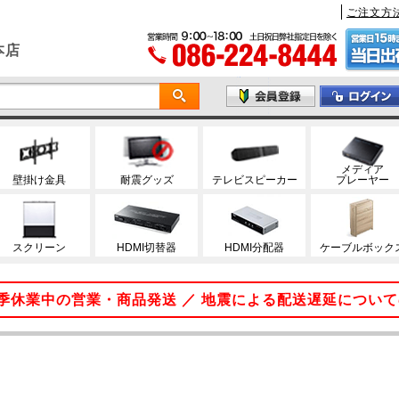
ご注文方
本店
メディア
壁掛け金具
耐震グッズ
テレビスピーカー
プレーヤー
スクリーン
HDMI切替器
HDMI分配器
ケーブルボック
 夏季休業中の営業・商品発送 ／ 地震による配送遅延につい