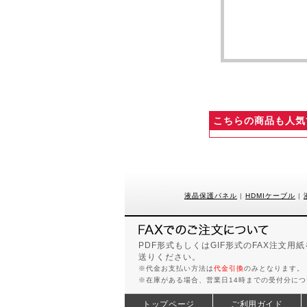
こちらの商品も人気
液晶保護パネル
|
HDMIケーブル
|
PDF形式もしくはGIF形式のFAX注文
送りください。
※代金お支払い方法は
代金引換
のみとなります。
※在庫がある場合、営業日14時までの受付分に
トップページ
ご利用ガイド