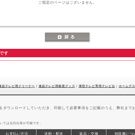
ご指定のページはございません。
です
液晶テレビ用クリーナー
|
液晶テレビ用耐震グッズ
|
薄型テレビ専用テレビ台
|
ホームデ
用紙をダウンロードしていただき、印刷して必要事項をご記載のうえ、弊社まで
ついては当日出荷が可能です。
お支払い方法
送料・配送
返品・交換
領収書につ