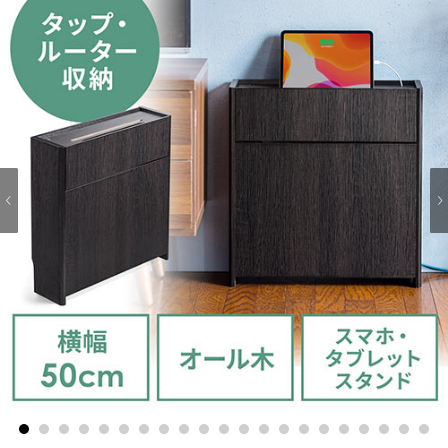
1
2
3
4
5
6
7
8
9
10
11
12
13
14
15
16
17
18
19
20
21