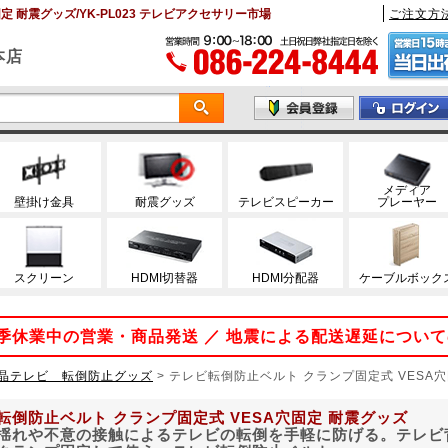
 耐震グッズ/YK-PL023 テレビアクセサリー市場
ご注文方
本店
メディア
壁掛け金具
耐震グッズ
テレビスピーカー
プレーヤー
スクリーン
HDMI切替器
HDMI分配器
ケーブルボック
 夏季休業中の営業・商品発送 ／ 地震による配送遅延につい
晶テレビ 転倒防止グッズ
>
テレビ転倒防止ベルト クランプ固定式 VESA
転倒防止ベルト クランプ固定式 VESA穴固定 耐震グッズ
揺れや不意の接触によるテレビの転倒を手軽に防げる。テレビ