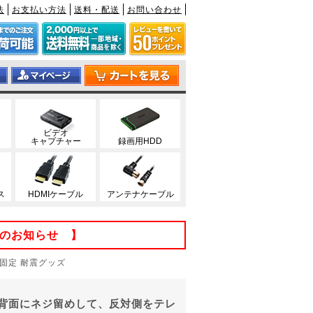
法
お支払い方法
送料・配送
お問い合わせ
ビデオ
キャプチャー
録画用HDD
ス
HDMIケーブル
アンテナケーブル
てのお知らせ 】
穴固定 耐震グッズ
背面にネジ留めして、反対側をテレ