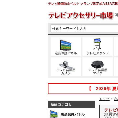
テレビ転倒防止ベルト クランプ固定式 VESA穴固定
液晶保護パネル
テレビスタンド
テレビ会議用
テレビ会議用
カメラ
マイク
【 2026年
トップ
>
液
テレビ
地震の
液晶保護パネル