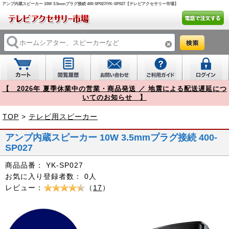
アンプ内蔵スピーカー 10W 3.5mmプラグ接続 400-SP027/YK-SP027【テレビアクセサリー市場】
【 2026年 夏季休業中の営業・商品発送 ／ 地震による配送遅延につ
いてのお知らせ 】
TOP
>
テレビ用スピーカー
アンプ内蔵スピーカー 10W 3.5mmプラグ接続 400-
SP027
商品品番：
YK-SP027
お気に入り登録者数：
0人
レビュー：
（
17
）
Prev