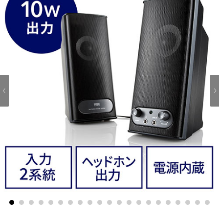
1
2
3
4
5
6
7
8
9
10
11
12
13
14
15
16
17
18
19
20
21