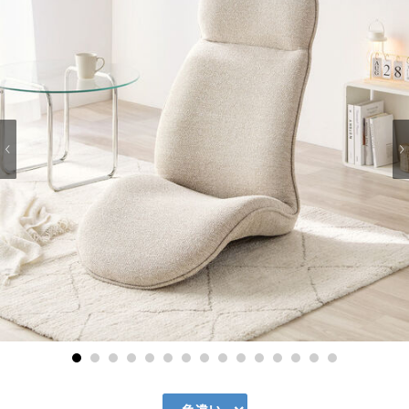
1
2
3
4
5
6
7
8
9
10
11
12
13
14
15