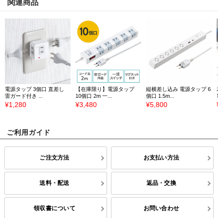
関連商品
電源タップ 3個口 直差し
【在庫限り】電源タップ
縦横差し込み 電源タップ 6
雷ガード付き ...
10個口 2m 一...
個口 1.5m...
¥1,280
¥3,480
¥5,800
ご利用ガイド
ご注文方法
お支払い方法
送料・配送
返品・交換
領収書について
お問い合わせ