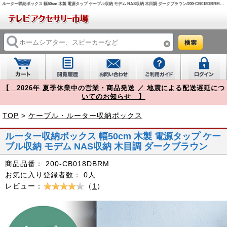
ルーター収納ボックス 幅50cm 木製 電源タップ ケーブル収納 モデム NAS収納 木目調 ダークブラウン/200-CB018DBRM【テレビアクセサリー市場】
【 2026年 夏季休業中の営業・商品発送 ／ 地震による配送遅延につ
いてのお知らせ 】
TOP
>
ケーブル・ルーター収納ボックス
ルーター収納ボックス 幅50cm 木製 電源タップ ケー
ブル収納 モデム NAS収納 木目調 ダークブラウン
商品品番：
200-CB018DBRM
お気に入り登録者数：
0人
レビュー：
（
1
）
Prev