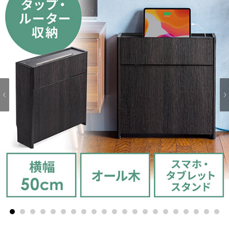
1
2
3
4
5
6
7
8
9
10
11
12
13
14
15
16
17
18
19
20
21