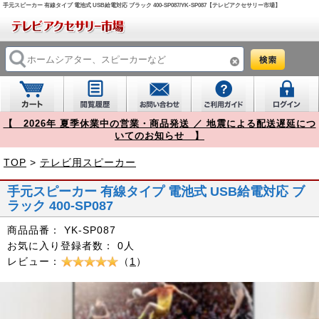
手元スピーカー 有線タイプ 電池式 USB給電対応 ブラック 400-SP087/YK-SP087【テレビアクセサリー市場】
【 2026年 夏季休業中の営業・商品発送 ／ 地震による配送遅延につ
いてのお知らせ 】
TOP
>
テレビ用スピーカー
手元スピーカー 有線タイプ 電池式 USB給電対応 ブ
ラック 400-SP087
商品品番：
YK-SP087
お気に入り登録者数：
0人
レビュー：
（
1
）
Prev