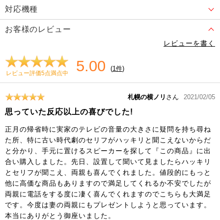
対応機種
お客様のレビュー
レビューを書く
5.00
(
1件
)
レビュー評価5点満点中
札幌の横ノリ
さん
2021/02/05
思っていた反応以上の喜びでした!
正月の帰省時に実家のテレビの音量の大きさに疑問を持ち尋ね
た所、特に古い時代劇のセリフがハッキリと聞こえないからだ
と分かり、手元に置けるスピーカーを探して『この商品』に出
合い購入しました。先日、設置して聞いて見ましたらハッキリ
とセリフが聞こえ、両親も喜んでくれました。値段的にもっと
他に高価な商品もありますので満足してくれるか不安でしたが
両親に電話をする度に凄く喜んでくれますのでこちらも大満足
です。今度は妻の両親にもプレゼントしようと思っています。
本当にありがとう御座いました。