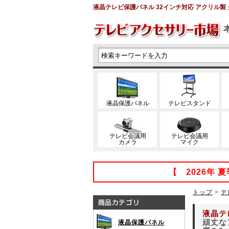
液晶テレビ保護パネル 32インチ対応 アクリル製 グレア
液晶保護パネル
テレビスタンド
テレビ会議用
テレビ会議用
カメラ
マイク
【 2026年
トップ
>
テ
液晶テレ
頑丈な
液晶保護パネル